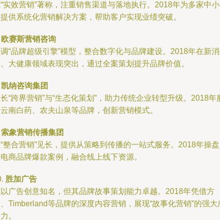
“实效营销”著称，注重销售渠道与落地执行。2018年为多家中
业提供系统化营销解决方案，帮助客户实现业绩突破。
.
欧赛斯营销咨询
调“品牌超级引擎”模型，整合数字化与品牌建设。2018年在新消
费、大健康领域表现突出，通过全案策划提升品牌价值。
.
凯纳咨询集团
长“跨界营销”与“生态化策划”，助力传统企业转型升级。2018年
务云南白药、农夫山泉等品牌，创新营销模式。
.
索象营销传播集团
“整合营销”见长，提供从策略到传播的一站式服务。2018年操
个电商品牌爆款案例，融合线上线下资源。
0.
胜加广告
虽以广告创意知名，但其品牌故事策划能力卓越。2018年凭借方
、Timberland等品牌的深度内容营销，展现“故事化营销”的强大
染力。