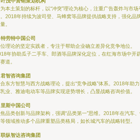
.
叶茂中营销策划机构
作为本土策划的标杆，以“冲突”理论为核心，注重广告轰炸与市场
爆。2018年持续为波司登、马蜂窝等品牌提供战略支持，强化品
声量。
.
特劳特中国公司
定位理论的坚定实践者，专注于帮助企业确立差异化竞争地位。
2018年协助瓜子二手车、郎酒等品牌深化定位，在红海市场中开
新赛道。
.
君智咨询集团
合东方智慧与西方战略理论，提出“竞争战略”体系。2018年助
鹤乳业、雅迪电动车等品牌实现逆势增长，凸显战略咨询价值。
.
里斯中国公司
焦品类创新与品牌架构，强调“品类第一”思维。2018年在汽车
消等领域推动多个品牌重塑品类格局，如长城汽车的战略转型。
.
联纵智达咨询集团