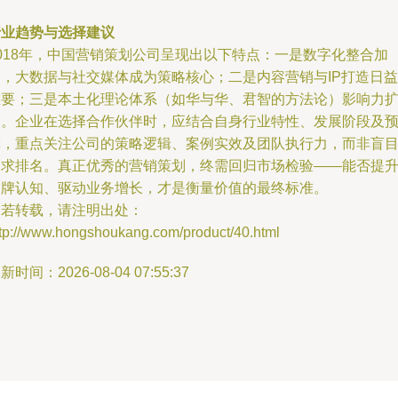
行业趋势与选择建议
2018年，中国营销策划公司呈现出以下特点：一是数字化整合加
速，大数据与社交媒体成为策略核心；二是内容营销与IP打造日益
重要；三是本土化理论体系（如华与华、君智的方法论）影响力
大。企业在选择合作伙伴时，应结合自身行业特性、发展阶段及
算，重点关注公司的策略逻辑、案例实效及团队执行力，而非盲
追求排名。真正优秀的营销策划，终需回归市场检验——能否提
品牌认知、驱动业务增长，才是衡量价值的最终标准。
如若转载，请注明出处：
ttp://www.hongshoukang.com/product/40.html
新时间：2026-08-04 07:55:37