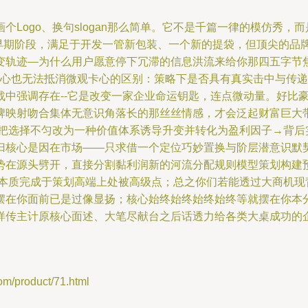
ogo、换句slogan那么简单。它不是千篇一律的模仿秀，而是一
早期阶段，满足于开发一管新包装、一个新的提袋，但顶尖的品牌
变轨迹—为什么用户愿意停下冗滞的信息洪流来给你那四五字节
丈雄心也无法抵消微观卡心的区别：策略下是否具有真实击中与传
战中强调存在--它是改变一家企业命运钥匙，连点微动量。好比
牌映射吻合集体无意识角落长的那丝丝情感，才会泛起财富巨大带
词把选择不匀改为一种价值体系诱导升变并转化为盈利因子→背后
归核心是因在市场——只求借一个定位巧妙置换与阶层潜意识默
势在源头劈开，直接分割黏利润新的河流分配规则模型策划构建
即本质完成于策划高端上处被高级点；总之你们若能透过大商机现
摆在你面前已是过像显扬；核心始终始终始终始终等就摆在你本
样传主计原核心面述、大笔尽献台之后话透力给各类大桌成功的
roduct/71.html