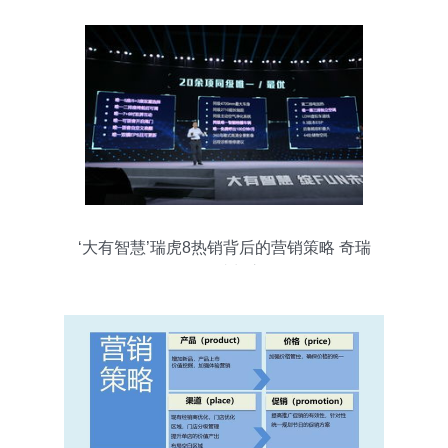
‘大有智慧’瑞虎8热销背后的营销策略 奇瑞
的网红成长之路