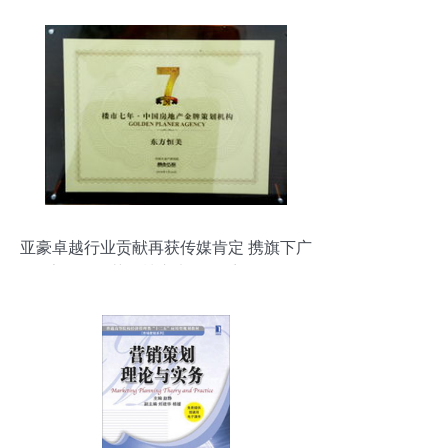
亚豪卓越行业贡献再获传媒肯定 携旗下广
告公司同获《楼市七年》系列奖项