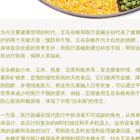
在当今注重健康管理的时代，五谷杂粮和医疗器械分别代表了健
维护的两个关键方面：预防和干预。五谷杂粮作为大自然的馈赠
为身体提供全面的营养支持；而医疗器械则通过科技手段，帮助
断和治疗疾病，保障人类福祉。
五谷杂粮如小米、玉米、燕麦、豆类和糙米等，富含膳食纤维、
生素和矿物质，是预防慢性疾病的天然食品。它们能调节血糖、
低胆固醇，并增强免疫力。将这些元素融入日常饮食，可以通过
衡营养来减少对医疗干预的需求。例如，定期食用五谷杂粮有助
预防心脏病和糖尿病，体现了中医“治未病”的理念。
另一方面，医疗器械在现代医疗中扮演着不可或缺的角色，从简
的体温计、血压计到复杂的MRI扫描仪和手术机器人。这些设备通
精准的诊断和高效的治疗，帮助医生及时发现和处理健康问题。
如，血糖监测仪能让糖尿病患者随时跟踪血糖水平，结合五谷杂